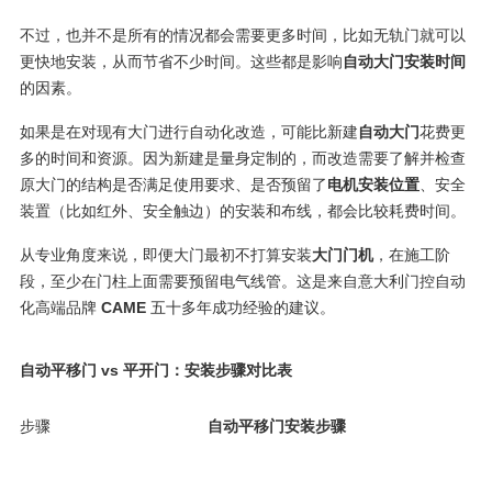
不过，也并不是所有的情况都会需要更多时间，比如无轨门就可以
更快地安装，从而节省不少时间。这些都是影响
自动大门安装时间
的因素。
如果是在对现有大门进行自动化改造，可能比新建
自动大门
花费更
多的时间和资源。因为新建是量身定制的，而改造需要了解并检查
原大门的结构是否满足使用要求、是否预留了
电机安装位置
、安全
装置（比如红外、安全触边）的安装和布线，都会比较耗费时间。
从专业角度来说，即便大门最初不打算安装
大门门机
，在施工阶
段，至少在门柱上面需要预留电气线管。这是来自意大利门控自动
化高端品牌
CAME
五十多年成功经验的建议。
自动平移门 vs 平开门：安装步骤对比表
步骤
自动平移门安装步骤
平
检