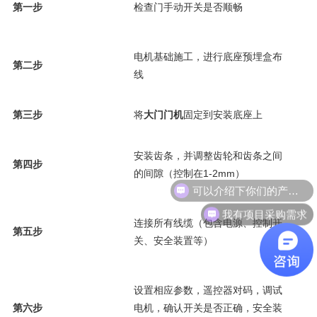
第一步
检查门手动开关是否顺畅
及
安
电机基础施工，进行底座预埋盒布
选
第二步
线
线
安
第三步
将
大门门机
固定到安装底座上
链
安装齿条，并调整齿轮和齿条之间
将
第四步
的间隙（控制在1-2mm）
件
可以介绍下你们的产品么
设
我有项目采购需求
连接所有线缆（包含电源、控制开
置
第五步
关、安全装置等）
是
正
设置相应参数，遥控器对码，调试
第六步
电机，确认开关是否正确，安全装
—