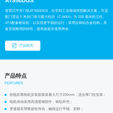
ATS50DGS
直臂式平开门机ATS50DGS
，住宅和工业领域理想解决方案，可适
配门宽达 5 米的门体与最大柱距（C-MAX）为 200 毫米的立柱。
ATS配备锥齿轮，以实现更平稳的运行；采用压铸铝合金结构，具
备坚固耐用的特性，能有效延长使用寿命。
产品彩页
产品特点
FEATURES
铰链距离电机安装面垂直最大尺寸200mm，适合厚门柱安装；
电机传动采用高强度钢部件，铸铝外壳；
变速箱采用锥齿轮传动，确保运行平稳、安静；